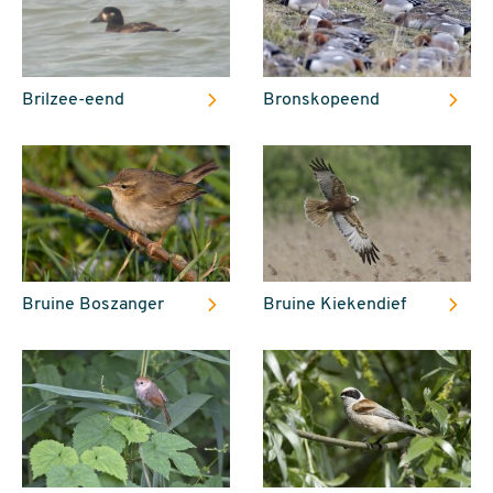
Brilzee-eend
Bronskopeend
Bruine Boszanger
Bruine Kiekendief