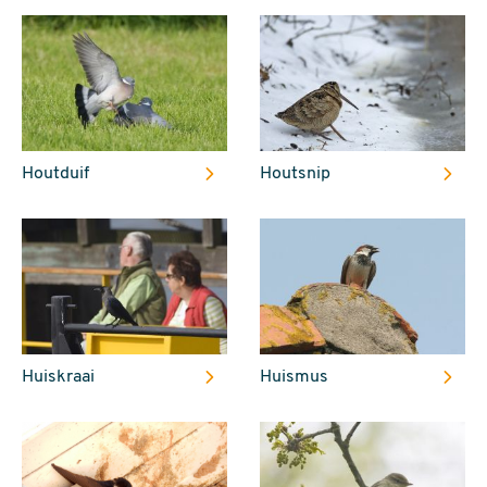
Houtduif
Houtsnip
Huiskraai
Huismus