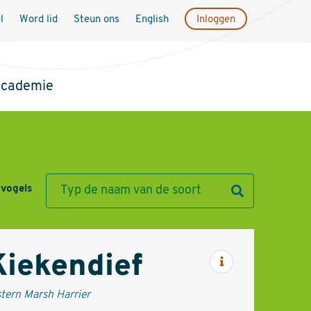
l
Word lid
Steun ons
English
Inloggen
academie
 vogels
Kiekendief
Informatie
tern Marsh Harrier