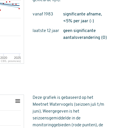
gekleurde lijn).
vanaf 1983
significante afname,
<5% per jaar (-)
laatste 12 jaar
geen significante
aantalsverandering (0)
2020
2025
CBS, provincies)
Deze grafiek is gebaseerd op het
Meetnet Watervogels (seizoen juli t/m
juni). Weergegeven is het
seizoensgemiddelde in de
monitoringgebieden (rode punten), de