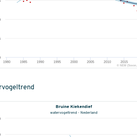
5
0
5
0
1980
1985
1990
1995
2000
2005
2010
2015
© NEM (Sovon, 
rvogeltrend
Bruine Kiekendief
watervogeltrend - Nederland
0
0