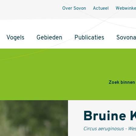
Secundaire
Over Sovon
Actueel
Webwinke
navigatie
Vogels
Gebieden
Publicaties
Sovon
Zoek binnen
Bruine 
Circus aeruginosus - Wes