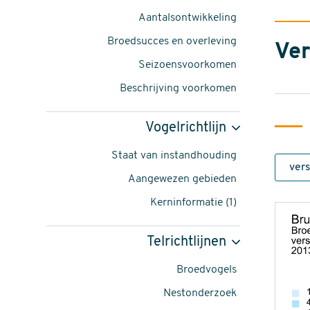
Circus
Aantalsontwikkeling
aeruginosus
Broedsucces en overleving
Ver
-
Seizoensvoorkomen
foto:
Beschrijving voorkomen
Harvey
Vogelrichtlijn
van
Staat van instandhouding
Diek
Aangewezen gebieden
content
Kerninformatie (1)
navigatie
Telrichtlijnen
Broedvogels
Nestonderzoek