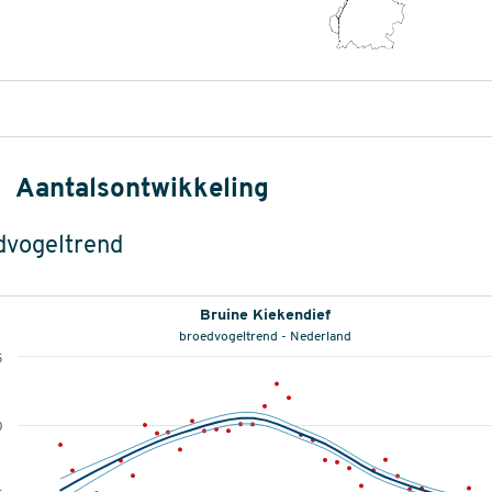
Aantalsontwikkeling
dvogeltrend
Bruine Kiekendief
broedvogeltrend - Nederland
5
0