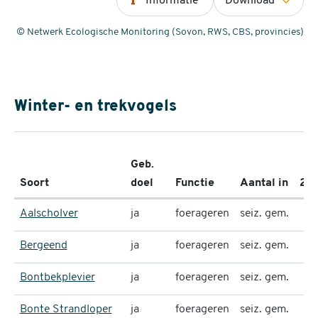
Informatie
Download
© Netwerk Ecologische Monitoring (Sovon, RWS, CBS, provincies)
Winter- en trekvogels
Geb.
Soort
doel
Functie
Aantal in
20
Aalscholver
ja
foerageren
seiz. gem.
Bergeend
ja
foerageren
seiz. gem.
Bontbekplevier
ja
foerageren
seiz. gem.
Bonte Strandloper
ja
foerageren
seiz. gem.