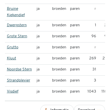
Bruine
ja
broeden
paren
#
#
Kiekendief
Dwergstern
ja
broeden
paren
1
28
Grote Stern
ja
broeden
paren
96
96
Grutto
ja
broeden
paren
#
#
Kluut
ja
broeden
paren
269
237
Noordse Stern
ja
broeden
paren
31
21
Strandplevier
ja
broeden
paren
3
4
Visdief
ja
broeden
paren
1043
1189