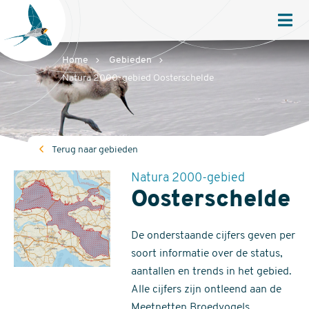
Sovon
Homepage
Men
Home
Gebieden
Natura 2000-gebied Oosterschelde
Terug naar gebieden
Natura 2000-gebied
Oosterschelde
De onderstaande cijfers geven per
soort informatie over de status,
aantallen en trends in het gebied.
Alle cijfers zijn ontleend aan de
Meetnetten Broedvogels,