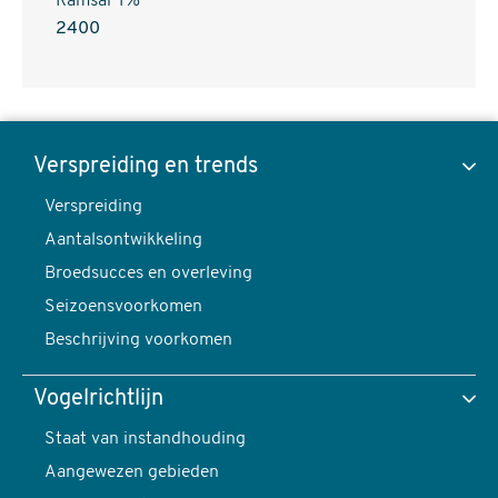
Ramsar 1%
2400
Bontbekplevier,
Charadrius
Verspreiding en trends
hiaticula
Verspreiding
Toon data van
-
Aantalsontwikkeling
foto:
Broedsucces en overleving
Harvey
Seizoensvoorkomen
van
Verspreiding en trends
Beschrijving voorkomen
Diek
content
Vogelrichtlijn
navigatie
Verspreiding
Staat van instandhouding
Aangewezen gebieden