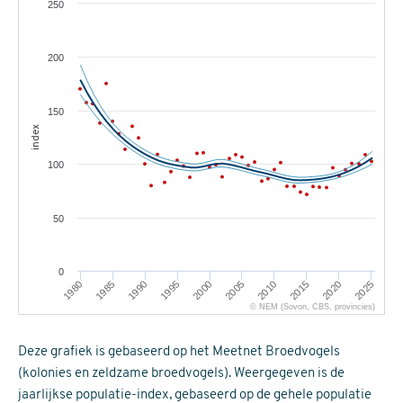
250
200
150
index
100
50
0
1995
2020
1980
2005
1990
2015
2000
2025
1985
2010
© NEM (Sovon, CBS, provincies)
Deze grafiek is gebaseerd op het Meetnet Broedvogels
(kolonies en zeldzame broedvogels). Weergegeven is de
jaarlijkse populatie-index, gebaseerd op de gehele populatie