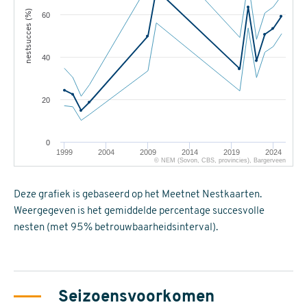
nestsucces (%)
60
40
20
0
1999
2004
2009
2014
2019
2024
© NEM (Sovon, CBS, provincies), Bargerveen
Deze grafiek is gebaseerd op het Meetnet Nestkaarten.
Weergegeven is het gemiddelde percentage succesvolle
nesten (met 95% betrouwbaarheidsinterval).
Seizoensvoorkomen