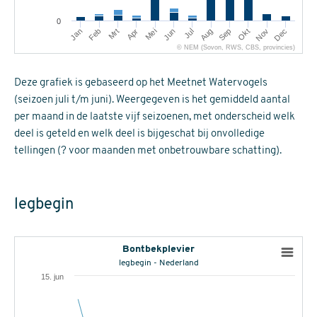
0
Mrt
Jun
Sep
Dec
Jan
Apr
Jul
Okt
Feb
Mei
Aug
Nov
© NEM (Sovon, RWS, CBS, provincies)
Deze grafiek is gebaseerd op het Meetnet Watervogels
(seizoen juli t/m juni). Weergegeven is het gemiddeld aantal
per maand in de laatste vijf seizoenen, met onderscheid welk
deel is geteld en welk deel is bijgeschat bij onvolledige
tellingen (? voor maanden met onbetrouwbare schatting).
legbegin
Bontbekplevier
legbegin - Nederland
15. jun