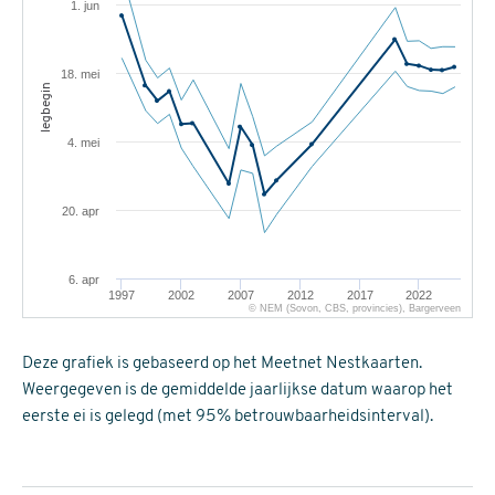
1. jun
18. mei
legbegin
4. mei
20. apr
6. apr
1997
2002
2007
2012
2017
2022
© NEM (Sovon, CBS, provincies), Bargerveen
Deze grafiek is gebaseerd op het Meetnet Nestkaarten.
Weergegeven is de gemiddelde jaarlijkse datum waarop het
eerste ei is gelegd (met 95% betrouwbaarheidsinterval).