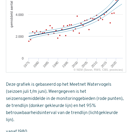
gemiddeld aantal
4.000
2.000
0
1980
2015
1975
2010
2005
2000
1995
1990
1985
2020
© NEM (Sovon, RWS, CBS, provincies)
Deze grafiek is gebaseerd op het Meetnet Watervogels
(seizoen juli t/m juni). Weergegeven is het
seizoensgemiddelde in de monitoringgebieden (rode punten),
de trendlijn (donker gekleurde lijn) en het 95%
betrouwbaarheidsinterval van de trendlijn (lichtgekleurde
lijn).
vanaf 1980