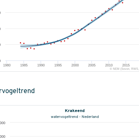
0
0
0
0
1980
1985
1990
1995
2000
2005
2010
2015
© NEM (Sovon, RWS, 
rvogeltrend
Krakeend
watervogeltrend - Nederland
.000
.000