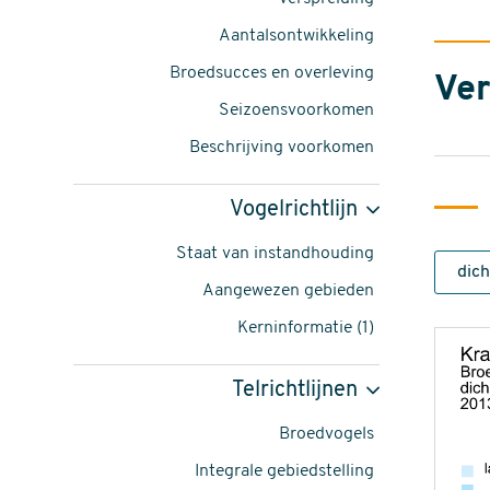
strepera
Aantalsontwikkeling
-
Broedsucces en overleving
Ver
foto:
Seizoensvoorkomen
Harvey
Beschrijving voorkomen
van
Vogelrichtlijn
Diek
Staat van instandhouding
content
Aangewezen gebieden
navigatie
Kerninformatie (1)
Telrichtlijnen
Broedvogels
Integrale gebiedstelling