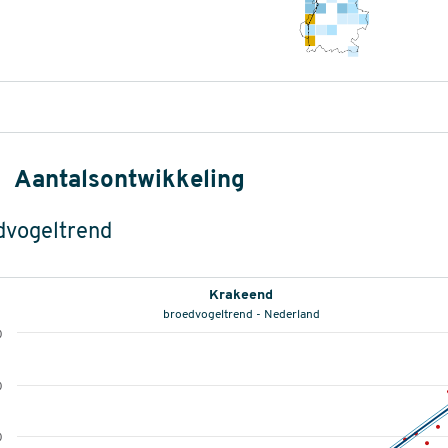
Aantalsontwikkeling
dvogeltrend
Krakeend
broedvogeltrend - Nederland
0
0
0