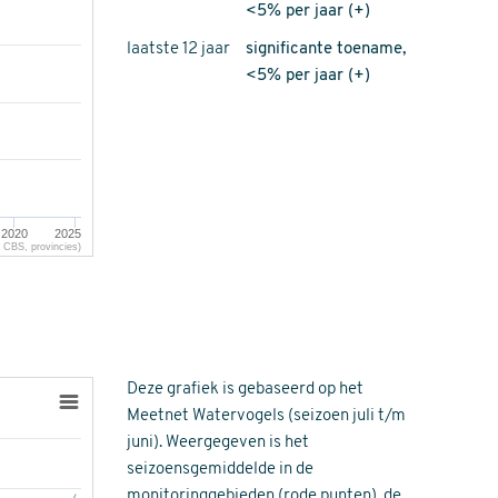
<5% per jaar (+)
laatste 12 jaar
significante toename,
<5% per jaar (+)
2020
2025
CBS, provincies)
Deze grafiek is gebaseerd op het
Meetnet Watervogels (seizoen juli t/m
juni). Weergegeven is het
seizoensgemiddelde in de
monitoringgebieden (rode punten), de