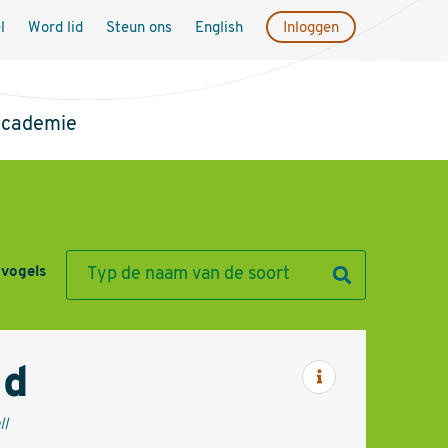
l
Word lid
Steun ons
English
Inloggen
academie
 vogels
nd
Informatie
ll