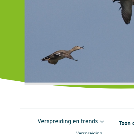
Krakeend,
Verspreiding en trends
Toon 
Mareca
Verspreiding