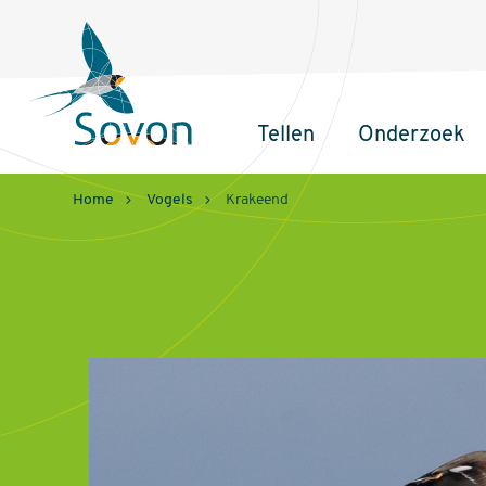
Sovon
Homepage
Tellen
Onderzoek
Hoofdnavigatie
Home
Vogels
Krakeend