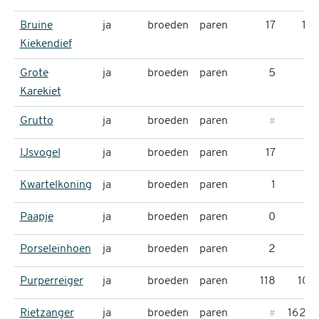
Bruine
ja
broeden
paren
17
18
Kiekendief
Grote
ja
broeden
paren
5
0
Karekiet
Grutto
ja
broeden
paren
#
#
IJsvogel
ja
broeden
paren
17
2
Kwartelkoning
ja
broeden
paren
1
2
Paapje
ja
broeden
paren
0
0
Porseleinhoen
ja
broeden
paren
2
4
Purperreiger
ja
broeden
paren
118
101
Rietzanger
ja
broeden
paren
1625
#