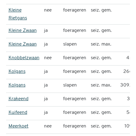
Kleine
nee
foerageren
seiz. gem.
#
Rietgans
Kleine Zwaan
ja
foerageren
seiz. gem.
0
Kleine Zwaan
ja
slapen
seiz. max.
6
Knobbelzwaan
nee
foerageren
seiz. gem.
454
Kolgans
ja
foerageren
seiz. gem.
2668
Kolgans
ja
slapen
seiz. max.
30929
Krakeend
ja
foerageren
seiz. gem.
397
Kuifeend
ja
foerageren
seiz. gem.
585
Meerkoet
nee
foerageren
seiz. gem.
1096