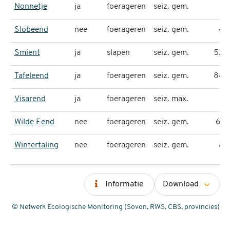
Nonnetje
ja
foerageren
seiz. gem.
37
Slobeend
nee
foerageren
seiz. gem.
46
Smient
ja
slapen
seiz. gem.
524
Tafeleend
ja
foerageren
seiz. gem.
883
Visarend
ja
foerageren
seiz. max.
3
Wilde Eend
nee
foerageren
seiz. gem.
641
Wintertaling
nee
foerageren
seiz. gem.
89
Informatie
Download
© Netwerk Ecologische Monitoring (Sovon, RWS, CBS, provincies)