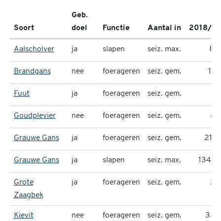
Geb.
Soort
doel
Functie
Aantal in
2018/19
Aalscholver
ja
slapen
seiz. max.
811
Brandgans
nee
foerageren
seiz. gem.
170
Fuut
ja
foerageren
seiz. gem.
67
Goudplevier
nee
foerageren
seiz. gem.
82
Grauwe Gans
ja
foerageren
seiz. gem.
2161
Grauwe Gans
ja
slapen
seiz. max.
13487
Grote
ja
foerageren
seiz. gem.
23
Zaagbek
Kievit
nee
foerageren
seiz. gem.
333