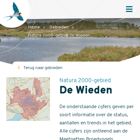
Sovon
Homepage
Men
Home
Gebieden
Natura 2000-gebied De Wieden
Terug naar gebieden
Natura 2000-gebied
De Wieden
De onderstaande cijfers geven per
soort informatie over de status,
aantallen en trends in het gebied.
Alle cijfers zijn ontleend aan de
Meetnetten Broedvogels,