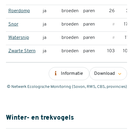
Roerdomp
ja
broeden
paren
26
31
Snor
ja
broeden
paren
174
#
Watersnip
ja
broeden
paren
117
#
Zwarte Stern
ja
broeden
paren
103
103
Informatie
Download
© Netwerk Ecologische Monitoring (Sovon, RWS, CBS, provincies)
Winter- en trekvogels