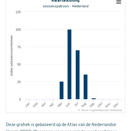
Kwartelkoning
seizoenspatroon - Nederland
125
100
index seizoensvoorkomen
75
50
25
0
Mrt
Jun
Sep
Dec
Jan
Apr
Jul
Okt
Feb
Mei
Aug
Nov
© Sovon Vogelonderzoek Nederland
Deze grafiek is gebaseerd op de Atlas van de Nederlandse