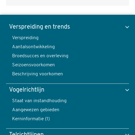
Kwartelkoning,
Crex
Verspreiding en trends
crex
Verspreiding
Toon data van
-
Aantalsontwikkeling
foto:
Broedsucces en overleving
Harvey
Seizoensvoorkomen
van
Verspreiding en trends
Beschrijving voorkomen
Diek
content
Vogelrichtlijn
navigatie
Verspreiding
Staat van instandhouding
Aangewezen gebieden
Kerninformatie (1)