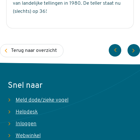
u
vliegvlug.
van landelijke tellingen in 1980. De teller staat nu
A122 Kwartelkoning broedvogel (Bouwsteen)
m
(slechts) op 36!
Waterral
Por
Terug naar overzicht
Snel naar
Meld dode/zieke vogel
Helpdesk
Inloggen
Webwinkel