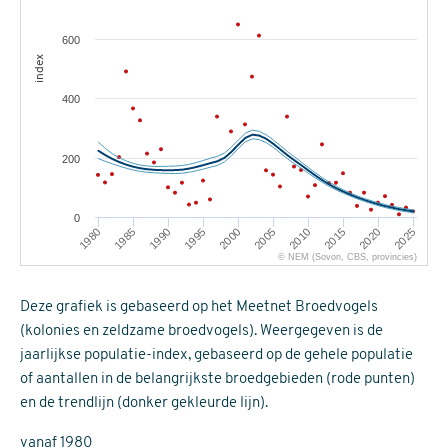
600
index
400
200
0
1980
1985
1990
1995
2000
2005
2010
2015
2020
2025
© NEM (Sovon, CBS, provincies)
Deze grafiek is gebaseerd op het Meetnet Broedvogels
(kolonies en zeldzame broedvogels). Weergegeven is de
jaarlijkse populatie-index, gebaseerd op de gehele populatie
of aantallen in de belangrijkste broedgebieden (rode punten)
en de trendlijn (donker gekleurde lijn).
vanaf 1980