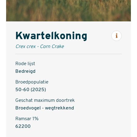
Kwartelkoning
Inform
Crex crex - Corn Crake
Rode lijst
Bedreigd
Broedpopulatie
50-60 (2025)
Geschat maximum doortrek
Broedvogel - wegtrekkend
Ramsar 1%
62200