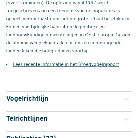
(overstromingen). De opleving vanaf 1997 wordt
toegeschreven aan een toename van de populatie als
geheel, veroorzaakt door het op grote schaal beschikbaar
komen van tijdelijke habitat na de politieke en
landbouwkundige omwentelingen in Oost-Europa. Gezien
de afname van piekaantallen bij ons en in omringende
landen lijken die hoogtijdagen voorbij.
Lees recente informatie in het Broedvogelrapport
Vogelrichtlijn
Telrichtlijnen
De Kwartelkoning is beschermd op grond van de Europese