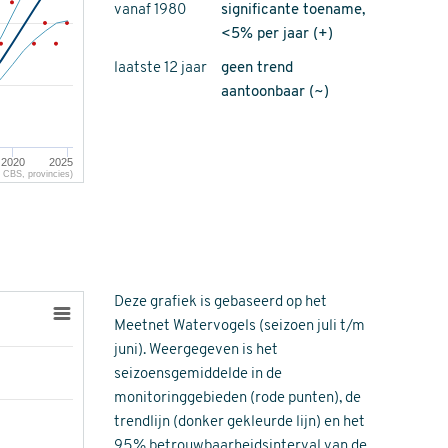
vanaf 1980
significante toename,
<5% per jaar (+)
laatste 12 jaar
geen trend
aantoonbaar (~)
2020
2025
CBS, provincies)
Deze grafiek is gebaseerd op het
Meetnet Watervogels (seizoen juli t/m
juni). Weergegeven is het
seizoensgemiddelde in de
monitoringgebieden (rode punten), de
trendlijn (donker gekleurde lijn) en het
95% betrouwbaarheidsinterval van de