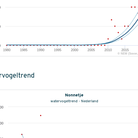
0
0
0
1980
1985
1990
1995
2000
2005
2010
2015
© NEM (Sovon, 
rvogeltrend
Nonnetje
watervogeltrend - Nederland
000
500