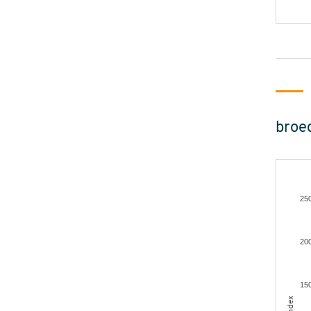
broe
25
20
15
index