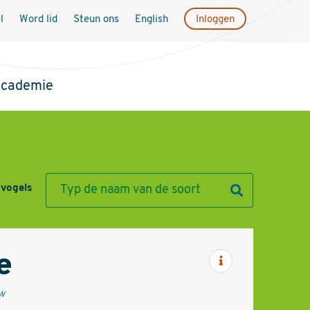
l
Word lid
Steun ons
English
Inloggen
academie
 vogels
e
Informatie
w