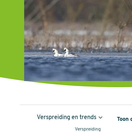
Nonnetje,
Verspreiding en trends
Toon 
Mergellus
Verspreiding