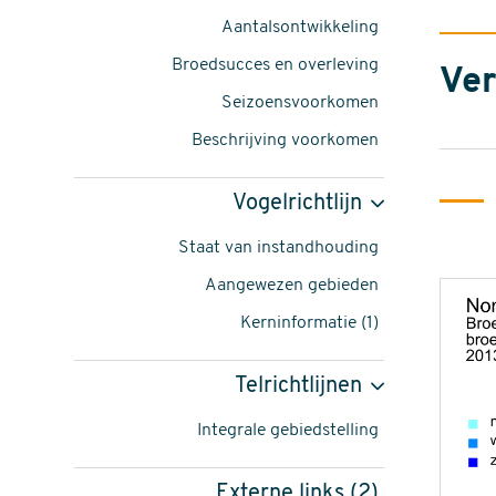
albellus
Aantalsontwikkeling
-
Broedsucces en overleving
Ver
foto:
Seizoensvoorkomen
Harvey
Beschrijving voorkomen
van
Vogelrichtlijn
Diek
Staat van instandhouding
content
Aangewezen gebieden
navigatie
Kerninformatie (1)
Telrichtlijnen
Integrale gebiedstelling
Externe links (2)