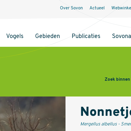
Secundaire
Over Sovon
Actueel
Webwinke
navigatie
Vogels
Gebieden
Publicaties
Sovon
Zoek binnen
Nonnetj
Mergellus albellus - Sme