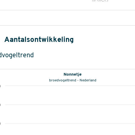
Aantalsontwikkeling
dvogeltrend
Nonnetje
broedvogeltrend - Nederland
0
0
0