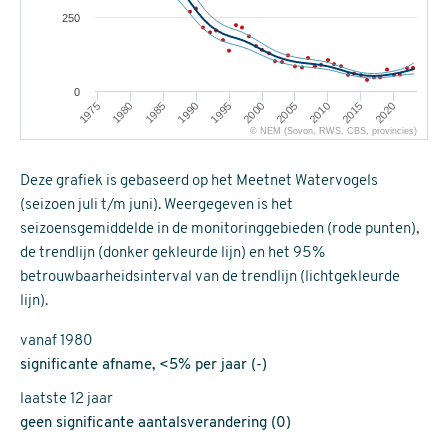
250
0
1980
2015
1975
2010
2005
2000
1995
1990
1985
2020
© NEM (Sovon, RWS, CBS, provincies)
Deze grafiek is gebaseerd op het Meetnet Watervogels
(seizoen juli t/m juni). Weergegeven is het
seizoensgemiddelde in de monitoringgebieden (rode punten),
de trendlijn (donker gekleurde lijn) en het 95%
betrouwbaarheidsinterval van de trendlijn (lichtgekleurde
lijn).
vanaf 1980
significante afname, <5% per jaar (-)
laatste 12 jaar
geen significante aantalsverandering (0)