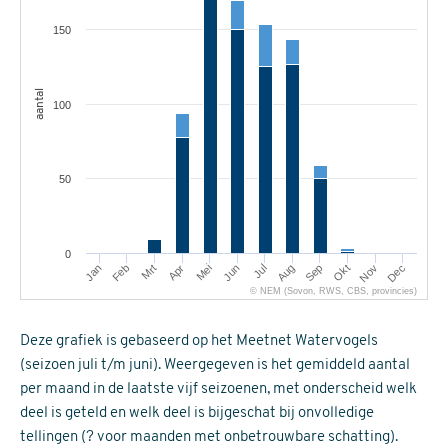
150
aantal
100
50
0
Mrt
Jun
Sep
Dec
Jan
Apr
Jul
Okt
Feb
Mei
Aug
Nov
© NEM (Sovon, RWS, CBS, provincies)
Deze grafiek is gebaseerd op het Meetnet Watervogels
(seizoen juli t/m juni). Weergegeven is het gemiddeld aantal
per maand in de laatste vijf seizoenen, met onderscheid welk
deel is geteld en welk deel is bijgeschat bij onvolledige
tellingen (? voor maanden met onbetrouwbare schatting).