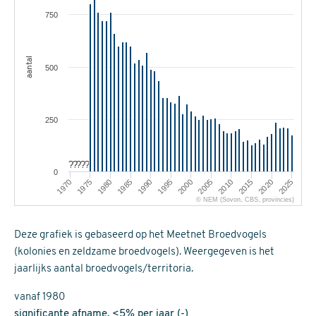
750
aantal
500
250
?
?
?
?
?
0
1990
2025
2000
1975
2010
1985
2020
1995
1970
2005
1980
2015
© NEM (Sovon, CBS, provincies)
Deze grafiek is gebaseerd op het Meetnet Broedvogels
(kolonies en zeldzame broedvogels). Weergegeven is het
jaarlijks aantal broedvogels/territoria.
vanaf 1980
significante afname, <5% per jaar (-)