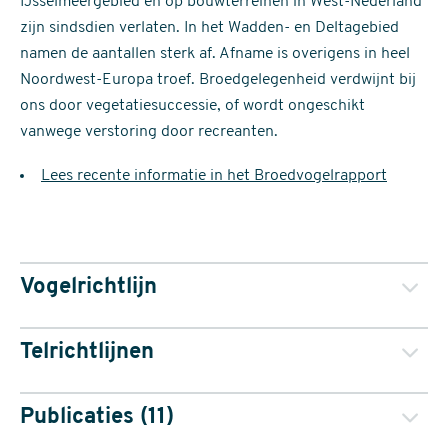
IJsselmeergebied en op bouwterreinen in West-Nederland
zijn sindsdien verlaten. In het Wadden- en Deltagebied
namen de aantallen sterk af. Afname is overigens in heel
Noordwest-Europa troef. Broedgelegenheid verdwijnt bij
ons door vegetatiesuccessie, of wordt ongeschikt
vanwege verstoring door recreanten.
Lees recente informatie in het Broedvogelrapport
Vogelrichtlijn
Telrichtlijnen
De Strandplevier is beschermd op grond van de Europese
Publicaties (11)
Vogelrichtlijn en de Wet natuurbescherming. Voor deze