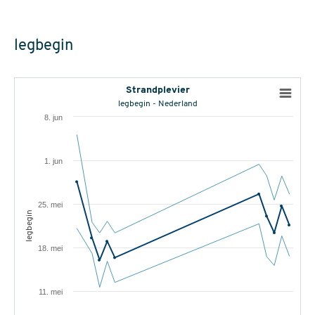
legbegin
Strandplevier
legbegin - Nederland
8. jun
1. jun
25. mei
legbegin
18. mei
11. mei