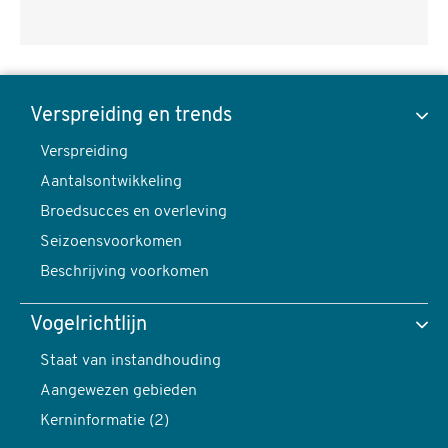
Strandplevier,
Anarhynchus
Verspreiding en trends
alexandrinus
Verspreiding
Toon data van
-
Aantalsontwikkeling
foto:
Broedsucces en overleving
Harvey
Seizoensvoorkomen
van
Verspreiding en trends
Beschrijving voorkomen
Diek
content
Vogelrichtlijn
navigatie
Verspreiding
Staat van instandhouding
Aangewezen gebieden
Kerninformatie (2)