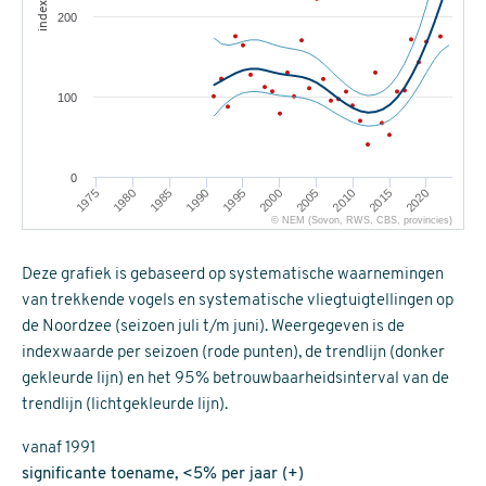
index
200
100
0
1975
2015
2000
1985
2010
1995
1980
2020
2005
1990
© NEM (Sovon, RWS, CBS, provincies)
Deze grafiek is gebaseerd op systematische waarnemingen
van trekkende vogels en systematische vliegtuigtellingen op
de Noordzee (seizoen juli t/m juni). Weergegeven is de
indexwaarde per seizoen (rode punten), de trendlijn (donker
gekleurde lijn) en het 95% betrouwbaarheidsinterval van de
trendlijn (lichtgekleurde lijn).
vanaf 1991
significante toename, <5% per jaar (+)