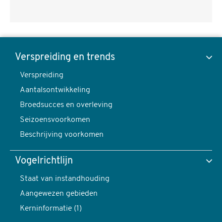
Visdief,
Sterna
Verspreiding en trends
hirundo
Verspreiding
Toon data van
-
Aantalsontwikkeling
foto:
Broedsucces en overleving
Arjan
Seizoensvoorkomen
Boele
Verspreiding en trends
Beschrijving voorkomen
content
navigatie
Vogelrichtlijn
Verspreiding
Staat van instandhouding
Aangewezen gebieden
Kerninformatie (1)