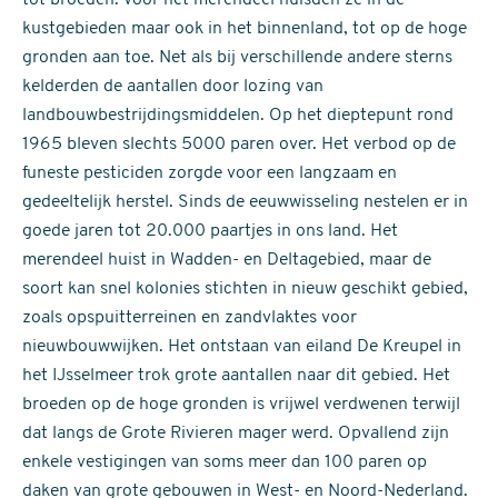
tot broeden. Voor het merendeel huisden ze in de
kustgebieden maar ook in het binnenland, tot op de hoge
gronden aan toe. Net als bij verschillende andere sterns
kelderden de aantallen door lozing van
landbouwbestrijdingsmiddelen. Op het dieptepunt rond
1965 bleven slechts 5000 paren over. Het verbod op de
funeste pesticiden zorgde voor een langzaam en
gedeeltelijk herstel. Sinds de eeuwwisseling nestelen er in
goede jaren tot 20.000 paartjes in ons land. Het
merendeel huist in Wadden- en Deltagebied, maar de
soort kan snel kolonies stichten in nieuw geschikt gebied,
zoals opspuitterreinen en zandvlaktes voor
nieuwbouwwijken. Het ontstaan van eiland De Kreupel in
het IJsselmeer trok grote aantallen naar dit gebied. Het
broeden op de hoge gronden is vrijwel verdwenen terwijl
dat langs de Grote Rivieren mager werd. Opvallend zijn
enkele vestigingen van soms meer dan 100 paren op
daken van grote gebouwen in West- en Noord-Nederland.