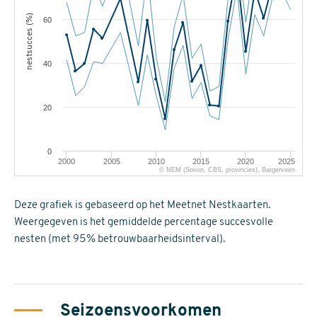
nestsucces (%)
60
40
20
0
2000
2005
2010
2015
2020
2025
© NEM (Sovon, CBS, provincies), Bargerveen
Deze grafiek is gebaseerd op het Meetnet Nestkaarten.
Weergegeven is het gemiddelde percentage succesvolle
nesten (met 95% betrouwbaarheidsinterval).
Seizoensvoorkomen