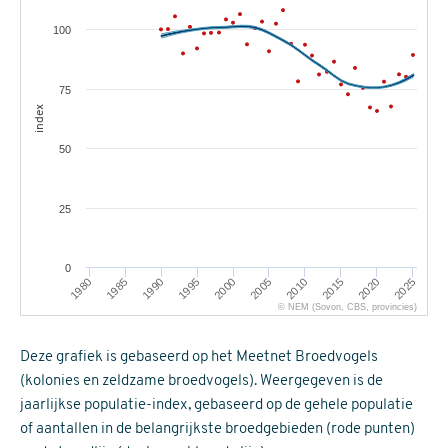
100
75
index
50
25
0
1995
2020
1980
2005
1990
2015
2000
2025
1985
2010
© NEM (Sovon, CBS, provincies)
Deze grafiek is gebaseerd op het Meetnet Broedvogels
(kolonies en zeldzame broedvogels). Weergegeven is de
jaarlijkse populatie-index, gebaseerd op de gehele populatie
of aantallen in de belangrijkste broedgebieden (rode punten)