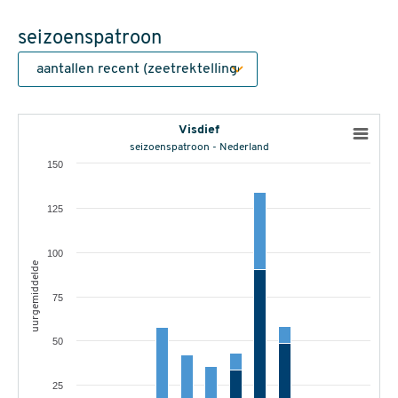
seizoenspatroon
Visdief
seizoenspatroon - Nederland
150
125
100
uurgemiddelde
75
50
25