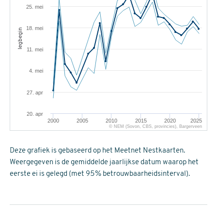
25. mei
18. mei
legbegin
11. mei
4. mei
27. apr
20. apr
2000
2005
2010
2015
2020
2025
© NEM (Sovon, CBS, provincies), Bargerveen
Deze grafiek is gebaseerd op het Meetnet Nestkaarten.
Weergegeven is de gemiddelde jaarlijkse datum waarop het
eerste ei is gelegd (met 95% betrouwbaarheidsinterval).