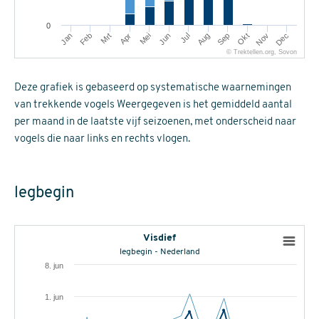
0
Mrt
Jun
Sep
Dec
Jan
Apr
Jul
Okt
Feb
Mei
Aug
Nov
© Trektellen.org, Sovon
Deze grafiek is gebaseerd op systematische waarnemingen
van trekkende vogels Weergegeven is het gemiddeld aantal
per maand in de laatste vijf seizoenen, met onderscheid naar
vogels die naar links en rechts vlogen.
legbegin
Visdief
legbegin - Nederland
8. jun
1. jun