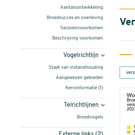
minutus
Aantalsontwikkeling
-
Broedsucces en overleving
Ver
foto:
Seizoensvoorkomen
Harvey
Beschrijving voorkomen
van
Vogelrichtlijn
Diek
Staat van instandhouding
content
Aangewezen gebieden
navigatie
Kerninformatie (1)
Telrichtlijnen
Broedvogels
Externe links (2)