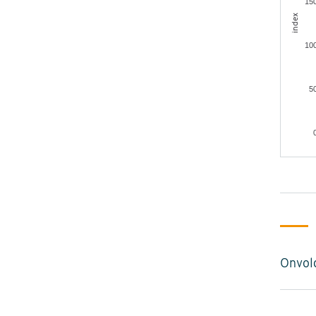
15
index
10
5
Onvol