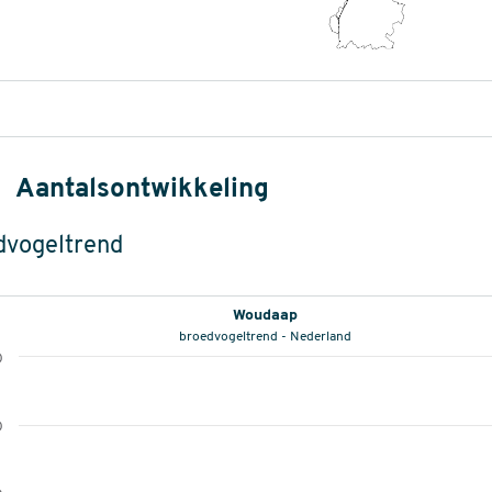
Aantalsontwikkeling
dvogeltrend
Woudaap
broedvogeltrend - Nederland
0
0