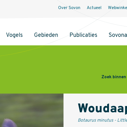
Secundaire
Over Sovon
Actueel
Webwinke
navigatie
Vogels
Gebieden
Publicaties
Sovon
Zoek binnen
Woudaa
Botaurus minutus - Little