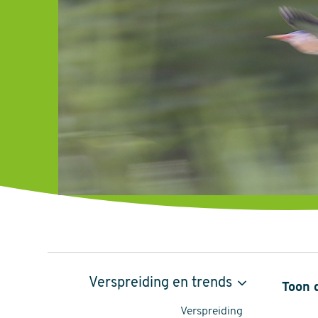
Woudaap,
Verspreiding en trends
Toon 
Botaurus
Verspreiding