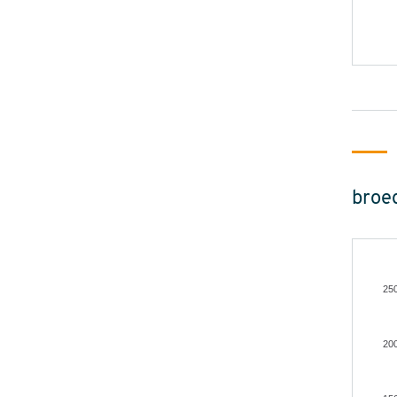
broe
25
20