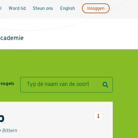
l
Word lid
Steun ons
English
Inloggen
academie
 vogels
p
Informatie
 Bittern