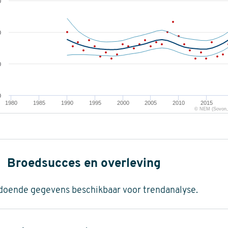
0
0
0
0
1980
1985
1990
1995
2000
2005
2010
2015
© NEM (Sovon, 
Broedsucces en overleving
doende gegevens beschikbaar voor trendanalyse.