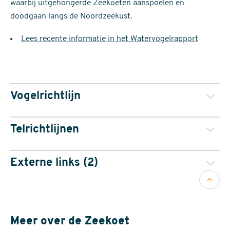
waarbij uitgehongerde Zeekoeten aanspoelen en
doodgaan langs de Noordzeekust.
Lees recente informatie in het Watervogelrapport
Vogelrichtlijn
Telrichtlijnen
De Zeekoet is beschermd op grond van de Europese
Externe links (2)
Vogelrichtlijn en de Wet natuurbescherming. Voor deze
Terug
vogelbescherming.nl
soort zijn in Nederland Natura 2000-gebieden
naar
waarneming.nl
aangewezen als niet-broedvogel.
boven
Meer over de Zeekoet
Methodiek voor de bepaling van de Staat van