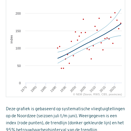
200
150
index
100
50
0
1975
2015
2000
1985
2010
1995
1980
2020
2005
1990
© NEM (Sovon, RWS, CBS, provincies)
Deze grafiek is gebaseerd op systematische vliegtuigtellingen
op de Noordzee (seizoen juli t/m juni). Weergegeven is een
index (rode punten), de trendlijn (donker gekleurde lijn) en het
95% betrouwbaarheidsinterval van de trendlijn