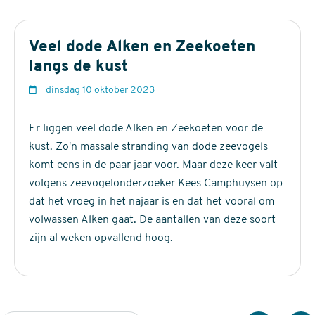
instandhouding van vogels
Veel dode Alken en Zeekoeten
niet-broedvogel
langs de kust
De Staat van Instandhouding van de Zeekoet als niet-
d
dinsdag 10 oktober 2023
broedvogel in Nederland is gunstig.
a
t
Er liggen veel dode Alken en Zeekoeten voor de
Beoordeling Staat van Instandhouding
u
kust. Zo'n massale stranding van dode zeevogels
Verspreiding
m
Populatie
Leefgebied
Toekomst
Eind
komt eens in de paar jaar voor. Maar deze keer valt
volgens zeevogelonderzoeker Kees Camphuysen op
gunstig
gunstig
gunstig
gunstig
gunst
dat het vroeg in het najaar is en dat het vooral om
volwassen Alken gaat. De aantallen van deze soort
zijn al weken opvallend hoog.
Bron: Bouwsteen ten behoeve van het Strategisch Plan Natura
2000. Zie Kerninformatie op deze pagina.