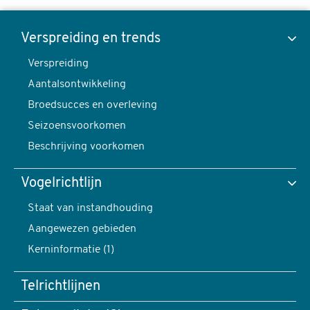
Zeekoet,
Uria
Verspreiding en trends
aalge
Verspreiding
Toon data van
-
Aantalsontwikkeling
foto:
Broedsucces en overleving
Harvey
Seizoensvoorkomen
van
Verspreiding en trends
Beschrijving voorkomen
Diek
content
Vogelrichtlijn
navigatie
Verspreiding
Staat van instandhouding
Aangewezen gebieden
Kerninformatie (1)
Telrichtlijnen