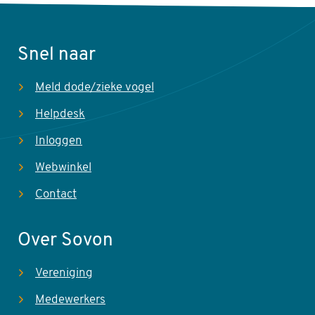
onbekend
gunstig
gunstig
gunstig
gunst
Snel naar
Bron: Rapport Staat van instandhouding van soorten van de
Vogelrichtlijn zonder instandhoudingsdoelen in Natura 2000-
Meld dode/zieke vogel
gebieden
Helpdesk
Inloggen
Webwinkel
Er zijn geen gebieden aangewezen voor deze soort.
Contact
Over Sovon
Vereniging
Medewerkers