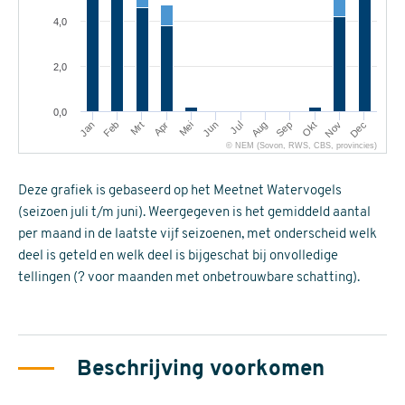
4,0
2,0
0,0
Mrt
Jun
Sep
Dec
Jan
Apr
Jul
Okt
Feb
Mei
Aug
Nov
© NEM (Sovon, RWS, CBS, provincies)
Deze grafiek is gebaseerd op het Meetnet Watervogels
(seizoen juli t/m juni). Weergegeven is het gemiddeld aantal
per maand in de laatste vijf seizoenen, met onderscheid welk
deel is geteld en welk deel is bijgeschat bij onvolledige
tellingen (? voor maanden met onbetrouwbare schatting).
Beschrijving voorkomen