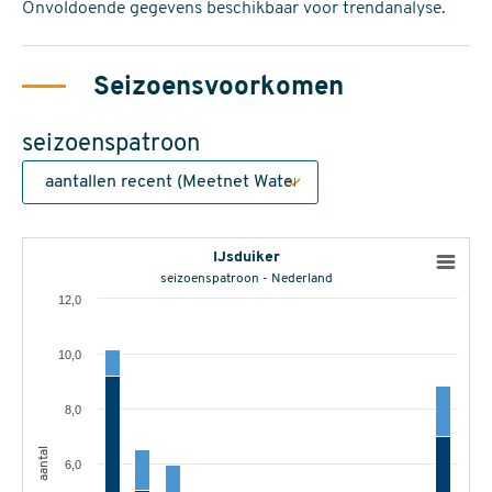
Onvoldoende gegevens beschikbaar voor trendanalyse.
Seizoensvoorkomen
seizoenspatroon
IJsduiker
seizoenspatroon - Nederland
12,0
10,0
8,0
aantal
6,0