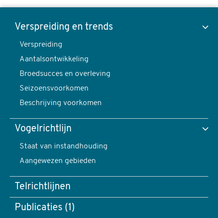
IJsduiker,
Gavia
Verspreiding en trends
immer
Verspreiding
Toon data van
-
Aantalsontwikkeling
foto:
Broedsucces en overleving
Harvey
Seizoensvoorkomen
van
Verspreiding en trends
Beschrijving voorkomen
Diek
content
Vogelrichtlijn
navigatie
Verspreiding
Staat van instandhouding
Aangewezen gebieden
Telrichtlijnen
Publicaties (1)