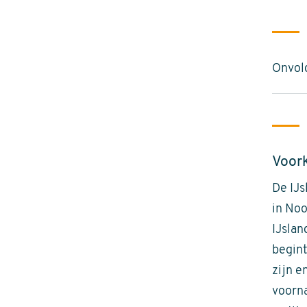
Onvol
Voor
De IJs
in Noo
IJslan
begint
zijn e
voorna