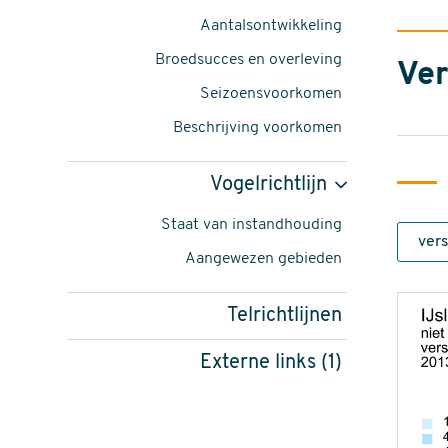
Limosa
Aantalsontwikkeling
limosa
Broedsucces en overleving
Ver
islandica
Seizoensvoorkomen
-
Beschrijving voorkomen
foto:
Vogelrichtlijn
Harvey
Staat van instandhouding
van
Aangewezen gebieden
Diek
content
Telrichtlijnen
navigatie
Externe links (1)