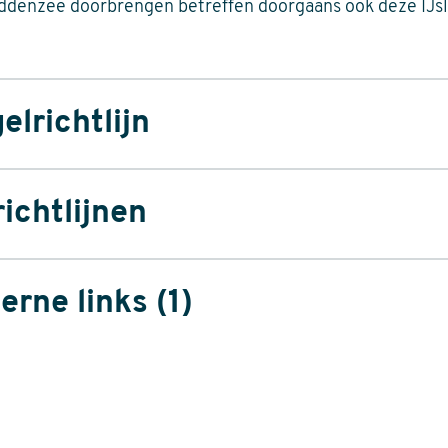
ddenzee doorbrengen betreffen doorgaans ook deze IJ
elrichtlijn
richtlijnen
ze soort is geen Staat van Instandhouding beschikbaar.
erne links (1)
rneming.nl
n geen gebieden aangewezen voor deze soort.