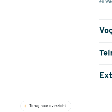
en Wa
Vog
Tel
Van de
Ext
waa
Er zij
Terug naar overzicht