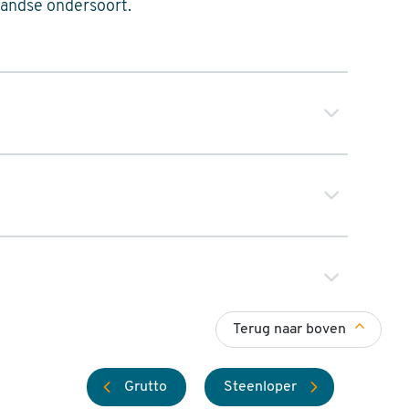
slandse ondersoort.
Terug naar boven
Grutto
Steenloper