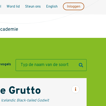
l
Word lid
Steun ons
English
Inloggen
academie
 vogels
e Grutto
Informatie
 Icelandic Black-tailed Godwit