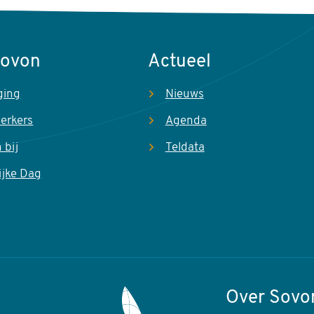
Sovon
Actueel
ging
Nieuws
erkers
Agenda
 bij
Teldata
ijke Dag
Over Sovo