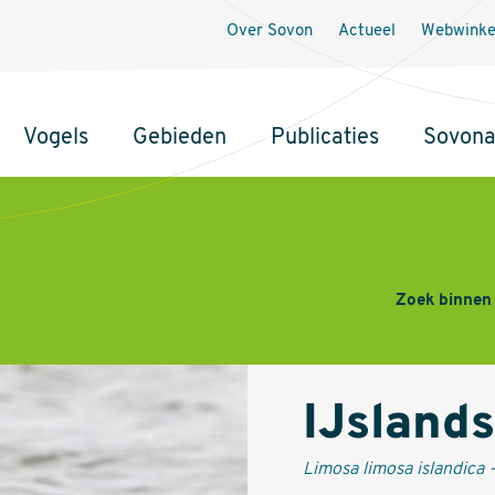
Secundaire
Over Sovon
Actueel
Webwinke
navigatie
Vogels
Gebieden
Publicaties
Sovon
Zoek binnen
IJslands
Limosa limosa islandica -