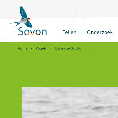
Sovon
Homepage
Tellen
Onderzoek
Hoofdnavigatie
Home
Vogels
IJslandse Grutto