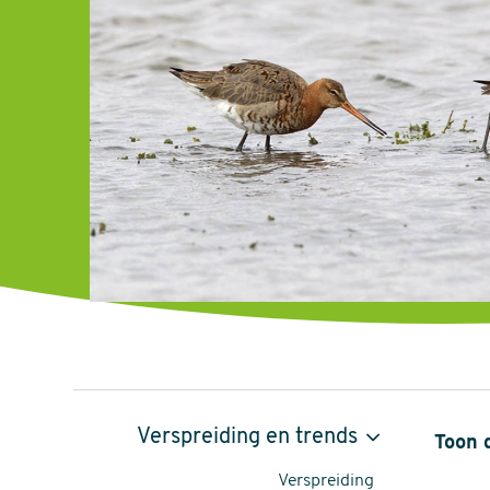
IJslandse
Verspreiding en trends
Toon 
Grutto,
Verspreiding