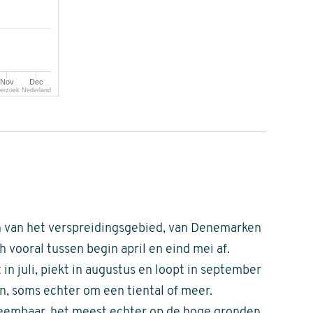
Nov
Dec
erzoek Nederland
en van het verspreidingsgebied, van Denemarken
h vooral tussen begin april en eind mei af.
in juli, piekt in augustus en loopt in september
en, soms echter om een tiental of meer.
neembaar, het meest echter op de hoge gronden.