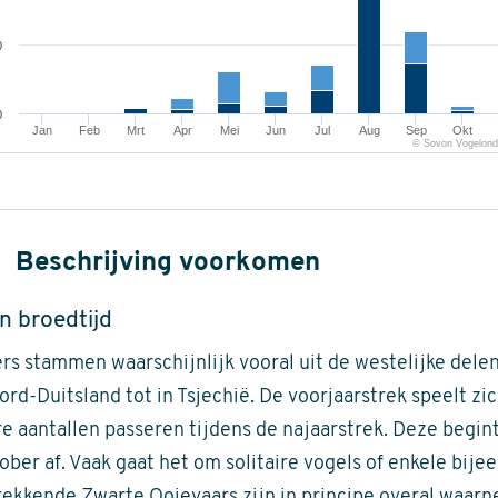
0
0
Jan
Feb
Mrt
Apr
Mei
Jun
Jul
Aug
Sep
Okt
© Sovon Vogelond
Beschrijving voorkomen
n broedtijd
rs stammen waarschijnlijk vooral uit de westelijke del
ord-Duitsland tot in Tsjechië. De voorjaarstrek speelt zic
e aantallen passeren tijdens de najaarstrek. Deze begint 
ober af. Vaak gaat het om solitaire vogels of enkele bije
ekkende Zwarte Ooievaars zijn in principe overal waar