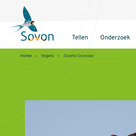
Sovon
Homepage
Tellen
Onderzoek
Hoofdnavigatie
Home
Vogels
Zwarte Ooievaar