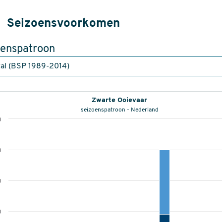
Seizoensvoorkomen
oenspatroon
Zwarte Ooievaar
seizoenspatroon - Nederland
0
0
0
0