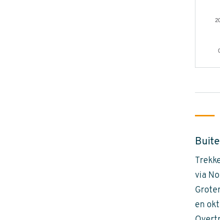
2
Buite
Trekke
via No
Groter
en okt
Overtr