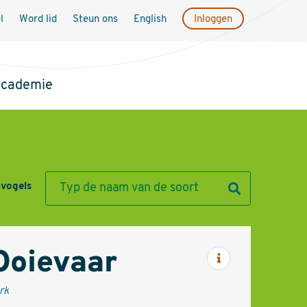
l
Word lid
Steun ons
English
Inloggen
academie
 vogels
Ooievaar
Informatie
rk