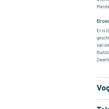
Pleist
Broed
Er is 
geschi
van on
Duitsl
Zwarte
Vog