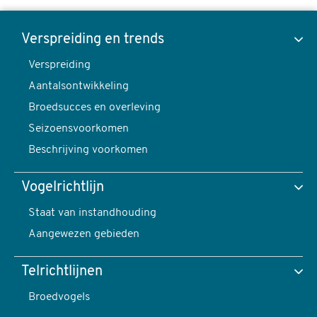
Kleine
Bonte
Verspreiding en trends
Specht,
Verspreiding
Toon data van
Dryobates
Aantalsontwikkeling
minor
Broedsucces en overleving
-
Seizoensvoorkomen
foto:
Verspreiding en trends
Beschrijving voorkomen
Harvey
van
Vogelrichtlijn
Diek
Verspreiding
Staat van instandhouding
content
Aangewezen gebieden
navigatie
Telrichtlijnen
Broedvogels