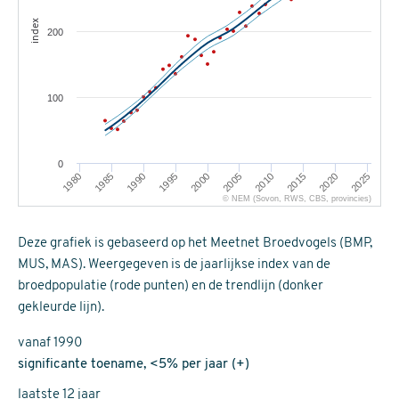
index
200
100
0
1995
2020
1980
2005
1990
2015
2000
2025
1985
2010
© NEM (Sovon, RWS, CBS, provincies)
Deze grafiek is gebaseerd op het Meetnet Broedvogels (BMP,
MUS, MAS). Weergegeven is de jaarlijkse index van de
broedpopulatie (rode punten) en de trendlijn (donker
gekleurde lijn).
vanaf 1990
significante toename, <5% per jaar (+)
laatste 12 jaar