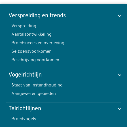
Keep,
Fringilla
Verspreiding en trends
montifringilla
Verspreiding
Toon data van
-
Aantalsontwikkeling
foto:
Broedsucces en overleving
Harvey
Seizoensvoorkomen
van
Verspreiding en trends
Beschrijving voorkomen
Diek
content
Vogelrichtlijn
navigatie
Verspreiding
Staat van instandhouding
Aangewezen gebieden
Telrichtlijnen
Broedvogels