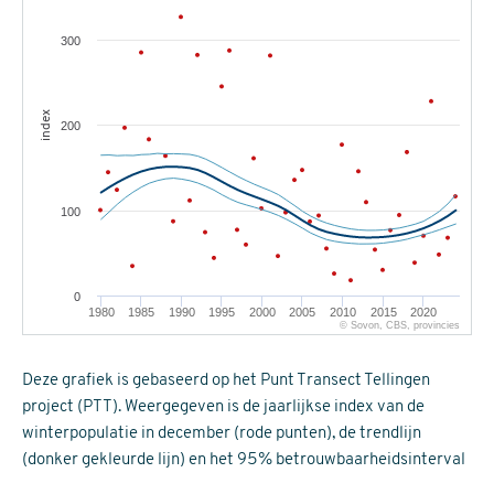
300
index
200
100
0
1980
1985
1990
1995
2000
2005
2010
2015
2020
© Sovon, CBS, provincies
Deze grafiek is gebaseerd op het Punt Transect Tellingen
project (PTT). Weergegeven is de jaarlijkse index van de
winterpopulatie in december (rode punten), de trendlijn
(donker gekleurde lijn) en het 95% betrouwbaarheidsinterval