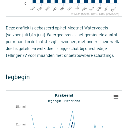
0
Mrt
Jun
Sep
Dec
Jan
Apr
Jul
Okt
Feb
Mei
Aug
Nov
© NEM (Sovon, RWS, CBS, provincies)
Deze grafiek is gebaseerd op het Meetnet Watervogels
(seizoen juli t/m juni). Weergegeven is het gemiddeld aantal
per maand in de laatste vijf seizoenen, met onderscheid welk
deel is geteld en welk deel is bijgeschat bij onvolledige
tellingen (? voor maanden met onbetrouwbare schatting).
legbegin
Krakeend
legbegin - Nederland
18. mei
11. mei