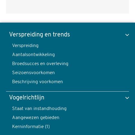
Krakeend,
Mareca
Verspreiding en trends
strepera
Verspreiding
Toon data van
-
Aantalsontwikkeling
foto:
Broedsucces en overleving
Harvey
Seizoensvoorkomen
van
Verspreiding en trends
Beschrijving voorkomen
Diek
content
Vogelrichtlijn
navigatie
Verspreiding
Staat van instandhouding
Aangewezen gebieden
Kerninformatie (1)