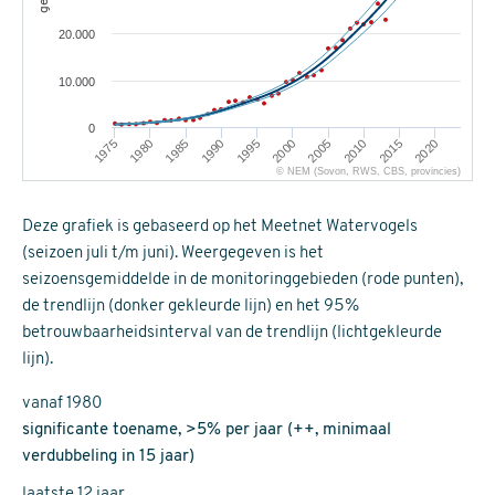
20.000
10.000
0
2010
1975
1990
2005
2020
1985
2000
2015
1980
1995
© NEM (Sovon, RWS, CBS, provincies)
Deze grafiek is gebaseerd op het Meetnet Watervogels
(seizoen juli t/m juni). Weergegeven is het
seizoensgemiddelde in de monitoringgebieden (rode punten),
de trendlijn (donker gekleurde lijn) en het 95%
betrouwbaarheidsinterval van de trendlijn (lichtgekleurde
lijn).
vanaf 1980
significante toename, >5% per jaar (++, minimaal
verdubbeling in 15 jaar)
laatste 12 jaar