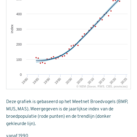
400
index
300
200
100
0
1995
2020
1980
2005
1990
2015
2000
2025
1985
2010
© NEM (Sovon, RWS, CBS, provincies)
Deze grafiek is gebaseerd op het Meetnet Broedvogels (BMP,
MUS, MAS). Weergegeven is de jaarlijkse index van de
broedpopulatie (rode punten) en de trendlijn (donker
gekleurde lijn).
vanaf 1990