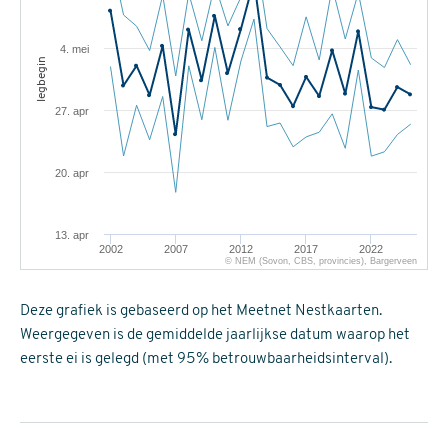
4. mei
legbegin
27. apr
20. apr
13. apr
2002
2007
2012
2017
2022
© NEM (Sovon, CBS, provincies), Bargerveen
Deze grafiek is gebaseerd op het Meetnet Nestkaarten.
Weergegeven is de gemiddelde jaarlijkse datum waarop het
eerste ei is gelegd (met 95% betrouwbaarheidsinterval).