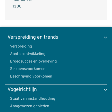
Ramsar 1%
1300
Dwergmeeuw,
Hydrocoloeus
Verspreiding en trends
minutus
Verspreiding
Toon data van
-
Aantalsontwikkeling
foto:
Broedsucces en overleving
Harvey
Seizoensvoorkomen
van
Verspreiding en trends
Beschrijving voorkomen
Diek
content
Vogelrichtlijn
navigatie
Verspreiding
Staat van instandhouding
Aangewezen gebieden