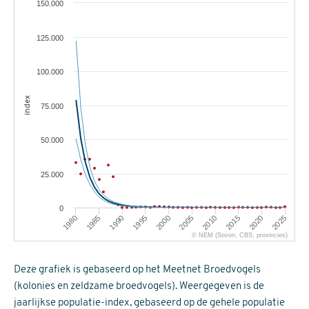
150.000
125.000
100.000
index
75.000
50.000
25.000
0
1985
1995
2005
2015
2025
1980
1990
2000
2010
2020
© NEM (Sovon, CBS, provincies)
Deze grafiek is gebaseerd op het Meetnet Broedvogels
(kolonies en zeldzame broedvogels). Weergegeven is de
jaarlijkse populatie-index, gebaseerd op de gehele populatie