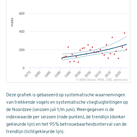
600
index
400
200
0
1980
2015
1975
2010
2005
2000
1995
1990
1985
2020
© NEM (Sovon, RWS, CBS, provincies)
Deze grafiek is gebaseerd op systematische waarnemingen
van trekkende vogels en systematische vliegtuigtellingen op
de Noordzee (seizoen juli t/m juni). Weergegeven is de
indexwaarde per seizoen (rode punten), de trendlijn (donker
gekleurde lijn) en het 95% betrouwbaarheidsinterval van de
trendlijn (lichtgekleurde lijn).