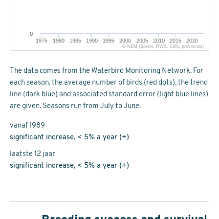
0
1975
1980
1985
1990
1995
2000
2005
2010
2015
2020
© NEM (Sovon, RWS, CBS, provincies)
The data comes from the Waterbird Monitoring Network. For
each season, the average number of birds (red dots), the trend
line (dark blue) and associated standard error (light blue lines)
are given. Seasons run from July to June.
vanaf 1989
significant increase, < 5% a year (+)
laatste 12 jaar
significant increase, < 5% a year (+)