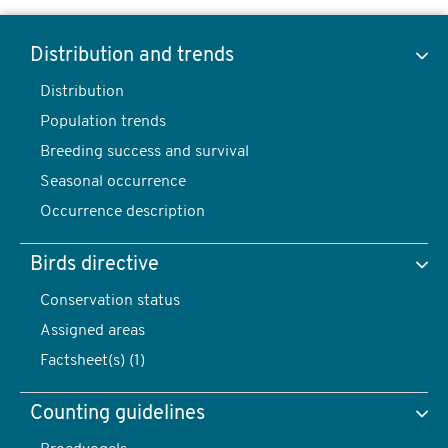
Osprey,
Pandion
Distribution and trends
haliaetus
Distribution
Show data of
-
Population trends
foto:
Breeding success and survival
Harvey
Seasonal occurrence
van
Distribution and trends
Occurrence description
Diek
content
Birds directive
navigatie
Distribution
Conservation status
Assigned areas
Factsheet(s) (1)
Counting guidelines