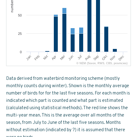
number
50
25
0
Mrt
Jun
Sep
Dec
Jan
Apr
Jul
Okt
Feb
Mei
Aug
Nov
© NEM (Sovon, RWS, CBS, provincies)
Data derived from waterbird monitoring scheme (mostly
monthly counts during winter). Shown is the monthly average
number of birds for for the last five seasons. For each month is
indicated which part is counted and what part is estimated
(calculated using statistical methods). The red line shows the
multi-year mean. This is the average over all months of the
season, from July to June of the last five seasons. Months
without estimation (indicated by ?) it is assumed that there