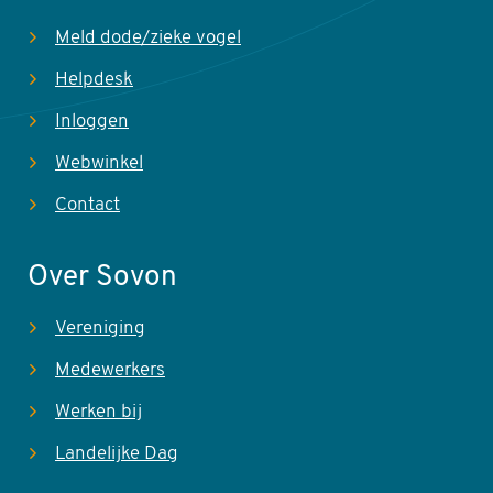
oudervogels voerend.
- Nestcontroles door naar het nest te klimmen zijn alleen
Meld dode/zieke vogel
raadzaam als nestplaats solide en veilig te bereiken is en
Helpdesk
uit te voeren door deskundige.
Inloggen
Overige waarnemingen mei-augustus
Webwinkel
Volwassen vogels verblijven soms langdurig in waterrijke
gebieden overzomeren en gebruiken daarbij favoriete
Contact
uitkijkposten. Lange vluchten met prooien wijzen niet per
definitie op de aanwezigheid van een nest. In sommige
Over Sovon
gebieden overzomeren meerdere volwassen vogels.
Vereniging
Bijzonderheden
Medewerkers
Sovon garandeert geheimhouding exacte locatie.
Werken bij
Broedbiologie
Landelijke Dag