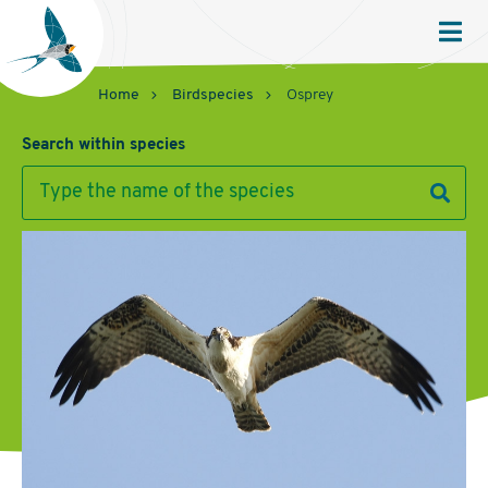
Sovon
Homepage
Men
Home
Birdspecies
Osprey
Search within species