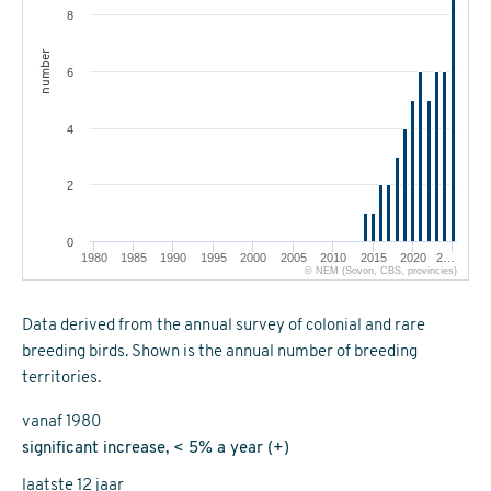
8
number
6
4
2
0
1980
1985
1990
1995
2000
2005
2010
2015
2020
2…
© NEM (Sovon, CBS, provincies)
Data derived from the annual survey of colonial and rare
breeding birds. Shown is the annual number of breeding
territories.
vanaf 1980
significant increase, < 5% a year (+)
laatste 12 jaar