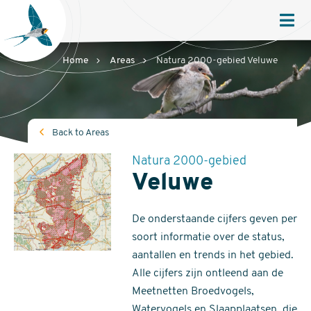
Sovon
Homepage
Men
Home
Areas
Natura 2000-gebied Veluwe
Back to Areas
Natura 2000-gebied
Veluwe
De onderstaande cijfers geven per
soort informatie over de status,
aantallen en trends in het gebied.
Alle cijfers zijn ontleend aan de
Meetnetten Broedvogels,
Watervogels en Slaapplaatsen, die