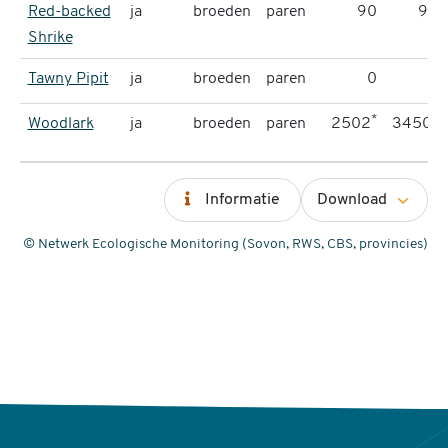
Red-backed
ja
broeden
paren
90
96
Shrike
Tawny Pipit
ja
broeden
paren
0
0
*
*
Woodlark
ja
broeden
paren
2502
3450
Informatie
Download
© Netwerk Ecologische Monitoring (Sovon, RWS, CBS, provincies)