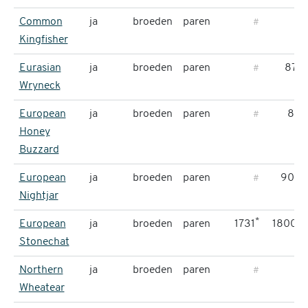
Common
ja
broeden
paren
#
#
Kingfisher
*
Eurasian
ja
broeden
paren
87
#
Wryneck
European
ja
broeden
paren
86
#
Honey
Buzzard
European
ja
broeden
paren
900
#
Nightjar
*
*
European
ja
broeden
paren
1731
1800
Stonechat
Northern
ja
broeden
paren
7
#
Wheatear