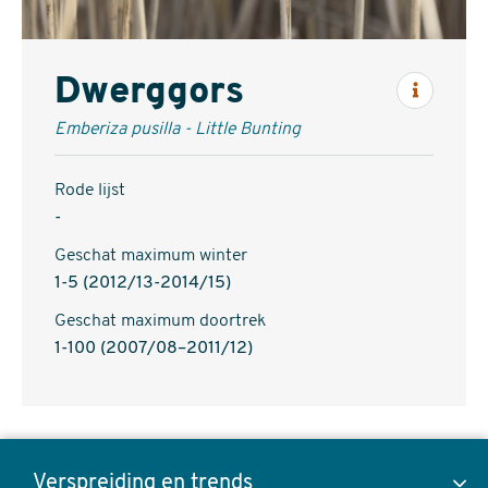
Dwerggors
Inform
Emberiza pusilla - Little Bunting
Rode lijst
-
Geschat maximum winter
1-5 (2012/13-2014/15)
Geschat maximum doortrek
1-100 (2007/08–2011/12)
Dwerggors,
Emberiza
Verspreiding en trends