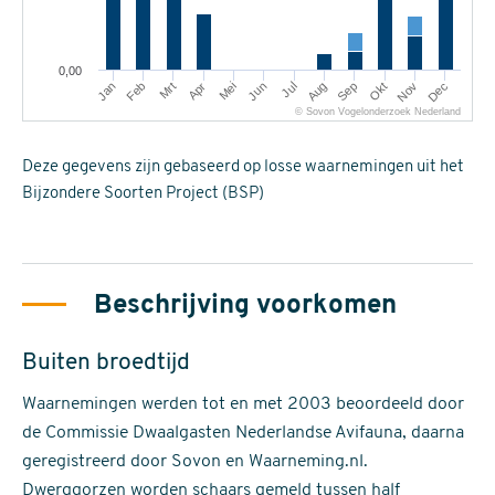
0,00
Mrt
Jun
Sep
Dec
Jan
Apr
Jul
Okt
Feb
Mei
Aug
Nov
© Sovon Vogelonderzoek Nederland
Deze gegevens zijn gebaseerd op losse waarnemingen uit het
Bijzondere Soorten Project (BSP)
Beschrijving voorkomen
Buiten broedtijd
Waarnemingen werden tot en met 2003 beoordeeld door
de Commissie Dwaalgasten Nederlandse Avifauna, daarna
geregistreerd door Sovon en Waarneming.nl.
Dwerggorzen worden schaars gemeld tussen half