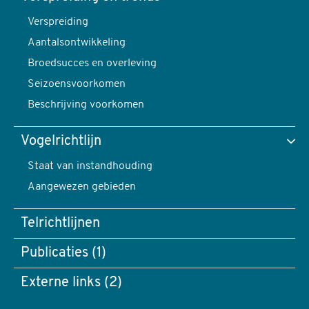
pusilla
Verspreiding
Toon data van
-
Aantalsontwikkeling
foto:
Broedsucces en overleving
Harvey
Seizoensvoorkomen
van
Verspreiding en trends
Beschrijving voorkomen
Diek
content
Vogelrichtlijn
navigatie
Verspreiding
Staat van instandhouding
Aangewezen gebieden
Telrichtlijnen
Publicaties (1)
Externe links (2)