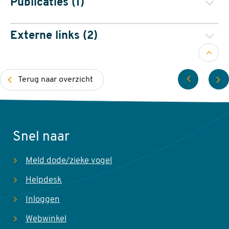
Publicaties (1)
beschikbaar.
Dwerggorzen in Nederland, klein maar fijn
Externe links (2)
Terug
vogelbescherming.nl
naar
waarneming.nl
Er zijn geen gebieden aangewezen voor deze soort.
Ortolaan
Rie
boven
Terug naar overzicht
Snel naar
Meld dode/zieke vogel
Helpdesk
Inloggen
Webwinkel