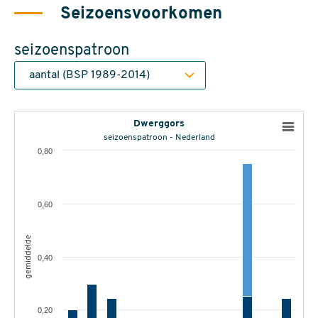
Seizoensvoorkomen
seizoenspatroon
Dwerggors
seizoenspatroon - Nederland
0,80
0,60
gemiddelde
0,40
0,20