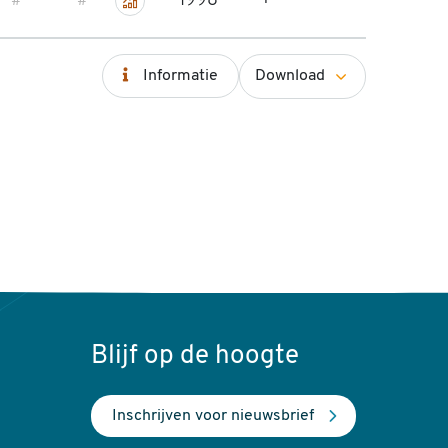
1998
+
~
#
#
trend
Roodborsttapuit
Informatie
Download
Blijf op de hoogte
Inschrijven voor nieuwsbrief