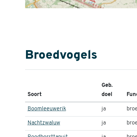
Broedvogels
Geb.
Soort
doel
Fun
Boomleeuwerik
ja
bro
Nachtzwaluw
ja
bro