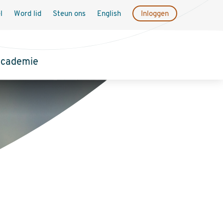
l
Word lid
Steun ons
English
Inloggen
academie