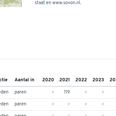
staat en www.sovon.nl.
ctie
Aantal in
2020
2021
2022
2023
20
eden
paren
119
#
#
#
eden
paren
#
#
#
#