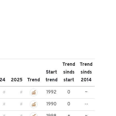
Trend
Trend
Start
sinds
sinds
24
2025
Trend
trend
start
2014
Bekijk
1992
0
~
#
#
trend
Bekijk
1990
0
--
Boomleeuwerik
#
#
trend
Bekijk
Nachtzwaluw