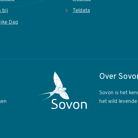
 bij
Teldata
ijke Dag
Over Sovo
Sovon is het ken
gen
het wild levende