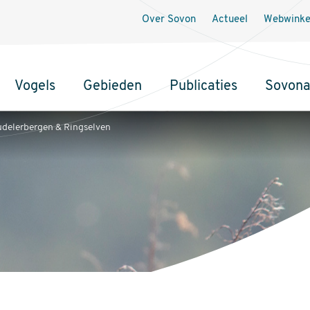
Secundaire
Over Sovon
Actueel
Webwinke
navigatie
Vogels
Gebieden
Publicaties
Sovon
delerbergen & Ringselven