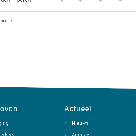
eden
paren
#
#
#
#
ncies)
Sovon
Actueel
ging
Nieuws
erkers
Agenda