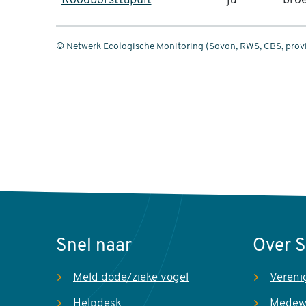
Roodborsttapuit
ja
bro
© Netwerk Ecologische Monitoring (Sovon, RWS, CBS, provi
Snel naar
Over 
Meld dode/zieke vogel
Vereni
Helpdesk
Medew