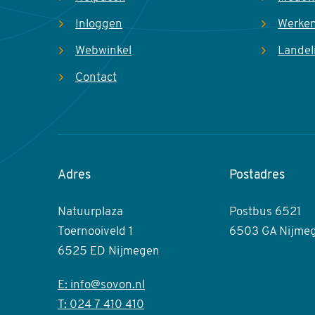
Inloggen
Werken
Webwinkel
Landel
Contact
Adres
Postadres
Natuurplaza
Postbus 6521
Toernooiveld 1
6503 GA Nijme
6525 ED Nijmegen
E: info@sovon.nl
T: 024 7 410 410