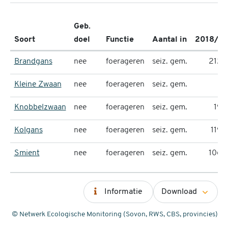
Geb.
Soort
doel
Functie
Aantal in
2018/19
Brandgans
nee
foerageren
seiz. gem.
2125
Kleine Zwaan
nee
foerageren
seiz. gem.
5
Knobbelzwaan
nee
foerageren
seiz. gem.
194
Kolgans
nee
foerageren
seiz. gem.
1193
Smient
nee
foerageren
seiz. gem.
1064
Informatie
Download
© Netwerk Ecologische Monitoring (Sovon, RWS, CBS, provincies)