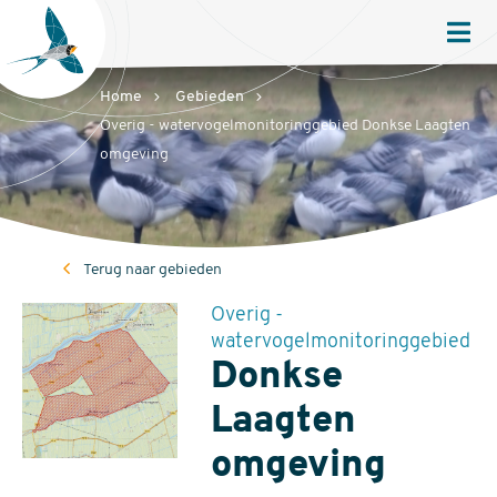
Sovon
Homepage
Men
Home
Gebieden
Overig - watervogelmonitoringgebied Donkse Laagten
omgeving
Terug naar gebieden
Overig -
watervogelmonitoringgebied
Donkse
Laagten
omgeving