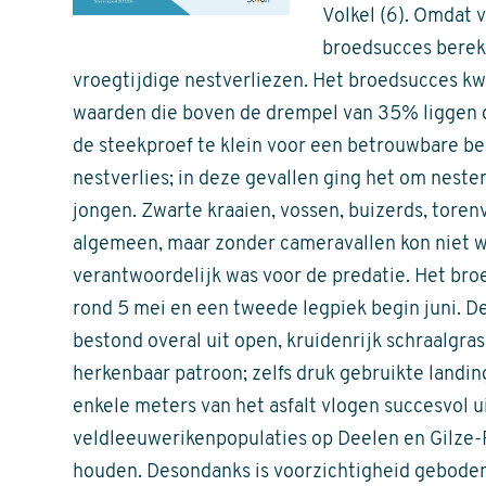
Volkel (6). Omdat 
broedsucces berek
vroegtijdige nestverliezen. Het broedsucces k
waarden die boven de drempel van 35% liggen di
de steekproef te klein voor een betrouwbare be
nestverlies; in deze gevallen ging het om neste
jongen. Zwarte kraaien, vossen, buizerds, toren
algemeen, maar zonder cameravallen kon niet w
verantwoordelijk was voor de predatie. Het broe
rond 5 mei en een tweede legpiek begin juni. De 
bestond overal uit open, kruidenrijk schraalgr
herkenbaar patroon; zelfs druk gebruikte landi
enkele meters van het asfalt vlogen succesvol u
veldleeuwerikenpopulaties op Deelen en Gilze-Ri
houden. Desondanks is voorzichtigheid geboden: