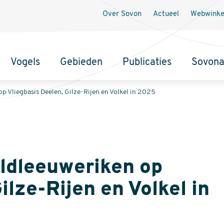
Secundaire
Over Sovon
Actueel
Webwinke
navigatie
Vogels
Gebieden
Publicaties
Sovon
p Vliegbasis Deelen, Gilze-Rijen en Volkel in 2025
ldleeuweriken op
ilze-Rijen en Volkel in