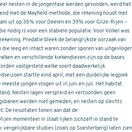
veel nesten in de jongenfase werden gevonden, werd het
end met de Mayfield-methode, die rekening houdt met
wam uit op 36% voor Deelen en 39% voor Gilze-Rijen –
e nodig is voor een stabiele populatie. Voor Volkel was
rekening. Predatie bleek de belangrijkste oorzaak van
n die leeg en intact waren zonder sporen van uitgevloge
valken en verschillende kiekendieven zijn op de bases
orden vastgesteld welke soort daadwerkelijk
dseizoen startte eind april, met een duidelijke legpiek
meeste jongen vlogen uit in juni en juli. Het habitat
asland. Nesten lagen verspreid en vertoonden geen
ngsbanen werden niet gemeden, en nesten op slechts
it. De resultaten tonen aan dat de
jen momenteel in staat lijken zichzelf in stand te
 vergelijkbare studies (zoals op Soesterberg) laten zie