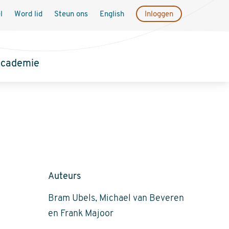
l
Word lid
Steun ons
English
Inloggen
academie
Auteurs
Bram Ubels, Michael van Beveren
en Frank Majoor