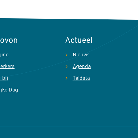
Sovon
Actueel
ging
Nieuws
erkers
Agenda
 bij
Teldata
ijke Dag