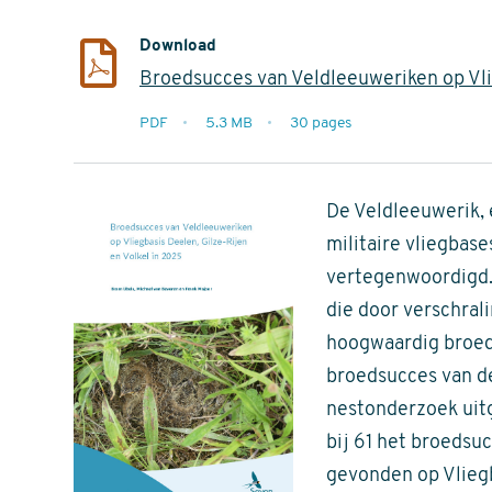
Download
Broedsucces van Veldleeuweriken op Vli
extensie
PDF
5.3 MB
30 pages
filesize
pages
De Veldleeuwerik, e
militaire vliegbas
vertegenwoordigd.
die door verschral
hoogwaardig broedg
broedsucces van de
nestonderzoek uit
bij 61 het broeds
gevonden op Vliegb