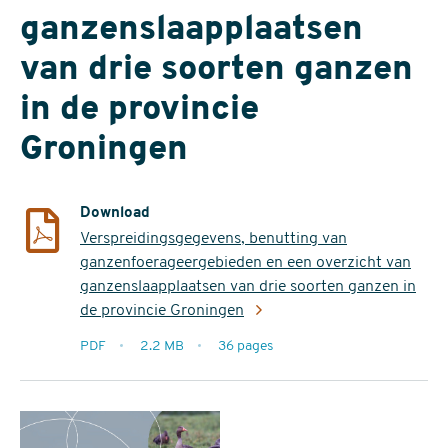
ganzenslaapplaatsen
van drie soorten ganzen
in de provincie
Groningen
Download
Verspreidingsgegevens, benutting van
ganzenfoerageergebieden en een overzicht van
ganzenslaapplaatsen van drie soorten ganzen in
de provincie Groningen
extensie
PDF
2.2 MB
36 pages
filesize
pages