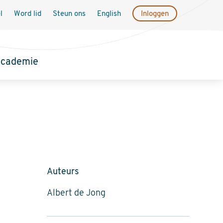
l
Word lid
Steun ons
English
Inloggen
academie
Auteurs
Albert de Jong