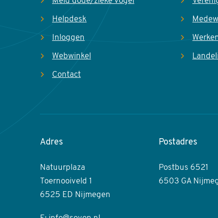
Meld dode/zieke vogel
Vereni
Helpdesk
Medew
Inloggen
Werken
Webwinkel
Landel
Contact
Adres
Postadres
Natuurplaza
Postbus 6521
Toernooiveld 1
6503 GA Nijme
6525 ED Nijmegen