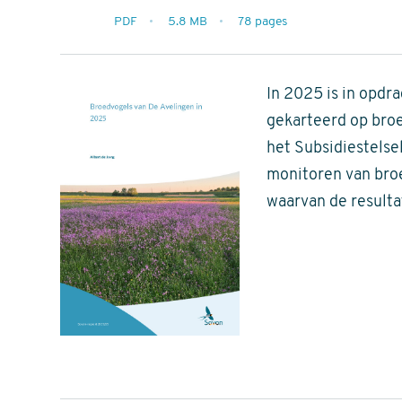
extensie
PDF
5.8 MB
78 pages
filesize
pages
In 2025 is in opdr
gekarteerd op broe
het Subsidiestelse
monitoren van broe
waarvan de resulta