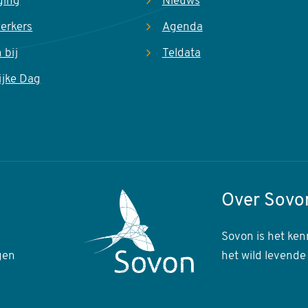
ging
Nieuws
erkers
Agenda
 bij
Teldata
ijke Dag
Over Sovo
Sovon is het ken
gen
het wild levende