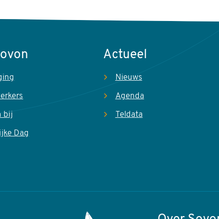
Sovon
Actueel
ging
Nieuws
erkers
Agenda
 bij
Teldata
ijke Dag