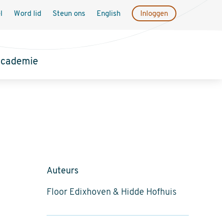
l
Word lid
Steun ons
English
Inloggen
academie
Auteurs
Floor Edixhoven & Hidde Hofhuis