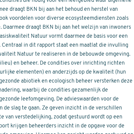
condities die nodig voor een leefgebied waar algemene
mee draagt BKN bij aan het behoud en herstel van
t ook voordelen voor diverse ecosysteemdiensten zoals
. Daarmee draagt BKN bij aan het welzijn van inwoners
asiskwaliteit Natuur vormt daarmee de basis voor een
Centraal in dit rapport staat een maatlat die invulling
waliteit Natuur te realiseren in de bebouwde omgeving.
ilieu) en beheer. De condities over inrichting richten
urlijke elementen) en anderzijds op de kwaliteit (hun
gezonde abiotiek en ecologisch beheer versterken deze
adering, waarbij de condities gezamenlijk de
n gezonde leefomgeving. De advieswaarden voor de
 de slag te gaan. Ze geven inzicht in de verschillen
 van verstedelijking, zodat gestuurd wordt op een
port krijgen beheerders inzicht in de opgave voor de