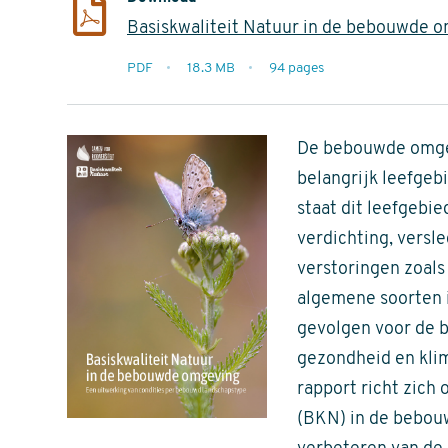
Basiskwaliteit Natuur in de bebouwde 
extensie
PDF
18.3 MB
94 pages
filesize
pages
De bebouwde omgev
belangrijk leefgeb
staat dit leefgebi
verdichting, vers
verstoringen zoals
algemene soorten i
gevolgen voor de b
gezondheid en kli
rapport richt zich 
(BKN) in de bebouw